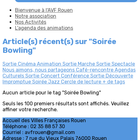
Bienvenue à l'AVF Rouen
Notre association
Nos Activités
L'agenda des animations
Article(s) récent(s) sur "Soirée
Bowling"
Sortie Cinéma
Animation
Sortie Marche
Sortie Spectacle
Nous aimons, nous partageons
Café-rencontre
Agendas
Culturels
Sortie Concert
Conférence
Sortie Découverte
Impromptue
Soirée Jazz
Cercle de lecture
+ de tags
Aucun article pour le tag "Soirée Bowling"
Seuls les 100 premiers résultats sont affichés. Veuillez
affiner votre recherche.
Accueil des Villes Françaises Rouen
Téléphone : 02 35 88 57 30
Courriel : avfrouen@gmail.com
Adresse : 7 rue du Vieux Palais 76000 Rouen