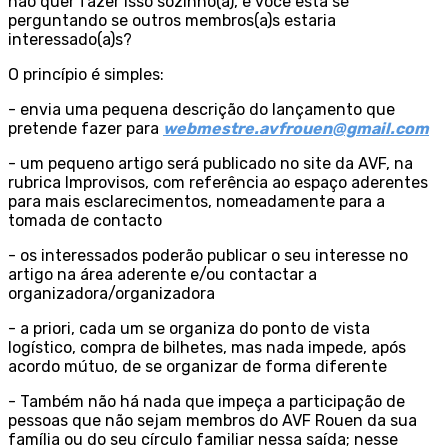
não quer fazer isso sozinho(a), e você está se
perguntando se outros membros(a)s estaria
interessado(a)s?
O princípio é simples:
- envia uma pequena descrição do lançamento que
pretende fazer para
webmestre.avfrouen@gmail.com
- um pequeno artigo será publicado no site da AVF, na
rubrica Improvisos, com referência ao espaço aderentes
para mais esclarecimentos, nomeadamente para a
tomada de contacto
- os interessados poderão publicar o seu interesse no
artigo na área aderente e/ou contactar a
organizadora/organizadora
- a priori, cada um se organiza do ponto de vista
logístico, compra de bilhetes, mas nada impede, após
acordo mútuo, de se organizar de forma diferente
- Também não há nada que impeça a participação de
pessoas que não sejam membros do AVF Rouen da sua
família ou do seu círculo familiar nessa saída; nesse